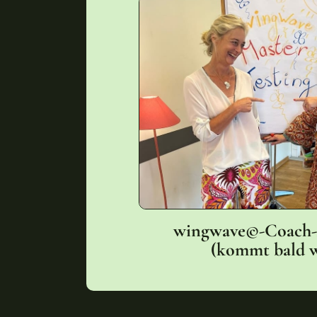
wingwave©-Coach-
(kommt bald w