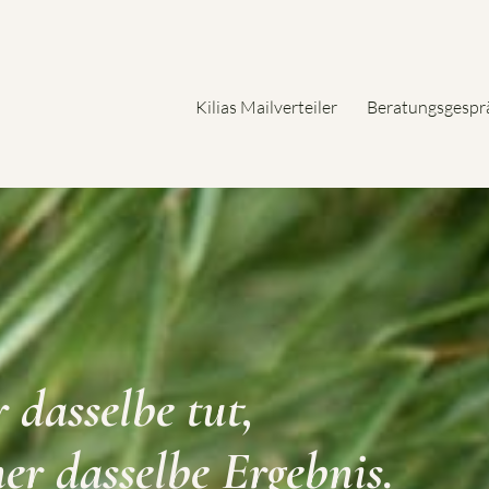
Kilias Mailverteiler
Beratungsgespr
dasselbe tut,
er dasselbe Ergebnis.